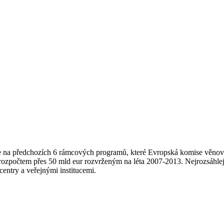
 na předchozích 6 rámcových programů, které Evropská komise věnova
ozpočtem přes 50 mld eur rozvrženým na léta 2007-2013. Nejrozsáhlejš
ntry a veřejnými institucemi.