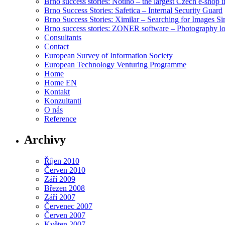
Brno success stories: Notino – the largest Czech e-shop 
Brno Success Stories: Safetica – Internal Security Guard
Brno Success Stories: Ximilar – Searching for Images Si
Brno success stories: ZONER software – Photography l
Consultants
Contact
European Survey of Information Society
European Technology Venturing Programme
Home
Home EN
Kontakt
Konzultanti
O nás
Reference
Archivy
Říjen 2010
Červen 2010
Září 2009
Březen 2008
Září 2007
Červenec 2007
Červen 2007
Květen 2007