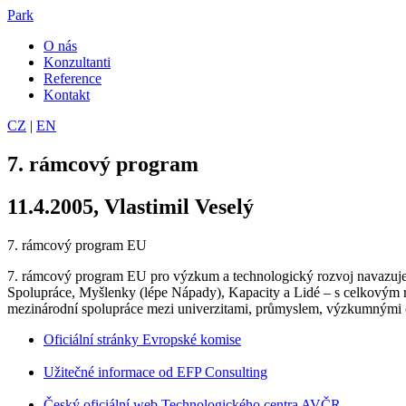
Park
O nás
Konzultanti
Reference
Kontakt
CZ
|
EN
7. rámcový program
11.4.2005, Vlastimil Veselý
7. rámcový program EU
7. rámcový program EU pro výzkum a technologický rozvoj navazuje
Spolupráce, Myšlenky (lépe Nápady), Kapacity a Lidé – s celkovým r
mezinárodní spolupráce mezi univerzitami, průmyslem, výzkumnými ce
Oficiální stránky Evropské komise
Užitečné informace od EFP Consulting
Český oficiální web Technologického centra AVČR