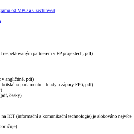
ogramu od MPO a Czechinvest
a
tát respektovaným partnerem v FP projektech, pdf)
v angličtině, pdf)
 britského parlamentu – klady a zápory FP6, pdf)
y)
pdf, česky)
chž na ICT (informační a komunikační technologie) je alokováno nejvíce
poručuje)