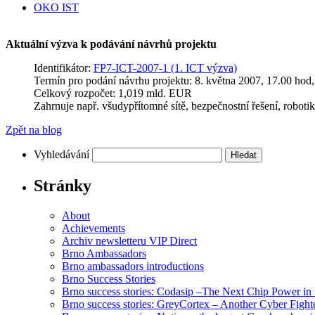
OKO IST
Aktuální výzva k podávání návrhů projektu
Identifikátor:
FP7-ICT-2007-1 (1. ICT výzva)
Termín pro podání návrhu projektu: 8. května 2007, 17.00 hod,
Celkový rozpočet: 1,019 mld. EUR
Zahrnuje např. všudypřítomné sítě, bezpečnostní řešení, robotik
Zpět na blog
Vyhledávání
Stránky
About
Achievements
Archiv newsletteru VIP Direct
Brno Ambassadors
Brno ambassadors introductions
Brno Success Stories
Brno success stories: Codasip –The Next Chip Power in
Brno success stories: GreyCortex – Another Cyber Fight