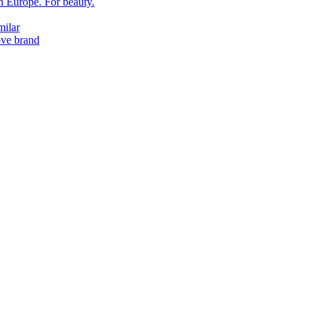
in Europe. For beauty.
milar
ove brand