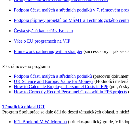
Podpora účasti malých a středních podniků v 7. rámcovém pr
Podpora přípravy projektů od MŠMT a Technologického centr
Česká styčná kancelář v Bruselu
Více o EU programech na VIP
Framework partnering with a stranger
(success story – jak se s
Z 6. rámcového programu
Podpora účasti malých a středních podniků
(pracovní dokument 
UK Science and Europe: Value for Money?
(Hodnotící materiál
How to Calculate Employer Personnel Costs in FP6
(pdf, česk
How to Correctly Record Personnel Costs within FP6 projects
(
Tématická oblast ICT
Program Spolupráce se dále dělí do deseti tématických oblastí, z ni
ICT Book od M.W. Morrona
(kriticko-praktický guide, VIP do