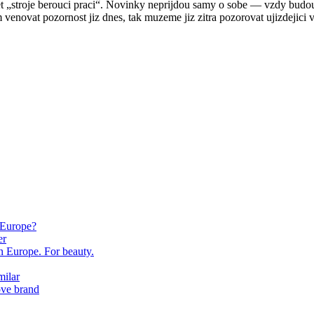
t „stroje berouci praci“. Novinky neprijdou samy o sobe — vzdy budou l
novat pozornost jiz dnes, tak muzeme jiz zitra pozorovat ujizdejici 
 Europe?
er
in Europe. For beauty.
milar
ove brand