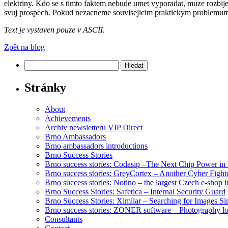
elektriny. Kdo se s timto faktem nebude umet vyporadat, muze rozbije
svuj prospech. Pokud nezacneme souvisejicim praktickym problemum ve
Text je vystaven pouze v ASCII.
Zpět na blog
Vyhledávání
Stránky
About
Achievements
Archiv newsletteru VIP Direct
Brno Ambassadors
Brno ambassadors introductions
Brno Success Stories
Brno success stories: Codasip –The Next Chip Power in
Brno success stories: GreyCortex – Another Cyber Fight
Brno success stories: Notino – the largest Czech e-shop 
Brno Success Stories: Safetica – Internal Security Guard
Brno Success Stories: Ximilar – Searching for Images Si
Brno success stories: ZONER software – Photography l
Consultants