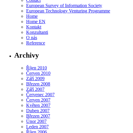
Contact
European Survey of Information Society
European Technology Venturing Programme
Home
Home EN
Kontakt
Konzultanti
O nás
Reference
Archivy
Říjen 2010
Červen 2010
Září 2009
Březen 2008
Září 2007
Červenec 2007
Červen 2007
Květen 2007
Duben 2007
Březen 2007
Únor 2007
Leden 2007
Říjen 2006