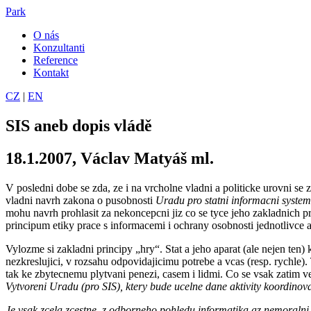
Park
O nás
Konzultanti
Reference
Kontakt
CZ
|
EN
SIS aneb dopis vládě
18.1.2007, Václav Matyáš ml.
V posledni dobe se zda, ze i na vrcholne vladni a politicke urovni 
vladni navrh zakona o pusobnosti
Uradu pro statni informacni system
mohu navrh prohlasit za nekoncepcni jiz co se tyce jeho zakladnich p
principum etiky prace s informacemi i ochrany osobnosti jednotlivce a
Vylozme si zakladni principy „hry“. Stat a jeho aparat (ale nejen te
nezkreslujici, v rozsahu odpovidajicimu potrebe a vcas (resp. rychle)
tak ke zbytecnemu plytvani penezi, casem i lidmi. Co se vsak zatim
Vytvoreni Uradu (pro SIS), ktery bude ucelne dane aktivity koordinov
Je vsak zcela zcestne, z odborneho pohledu informatika az nemoraln