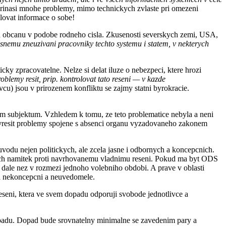
prinasi mnohe problemy, mimo technickych zvlaste pri omezeni
olovat informace o sobe!
oru obcanu v podobe rodneho cisla. Zkusenosti severskych zemi, USA,
asnemu zneuzivani pracovniky techto systemu i statem, v nekterych
ky zpracovatelne. Nelze si delat iluze o nebezpeci, ktere hrozi
blemy resit, prip. kontrolovat tato reseni — v kazde
u) jsou v prirozenem konfliktu se zajmy statni byrokracie.
ym subjektum. Vzhledem k tomu, ze teto problematice nebyla a neni
 vyresit problemy spojene s absenci organu vyzadovaneho zakonem
duvodu nejen politickych, ale zcela jasne i odbornych a koncepcnich.
nych namitek proti navrhovanemu vladnimu reseni. Pokud ma byt ODS
i dale nez v rozmezi jednoho volebniho obdobi. A prave v oblasti
za nekoncepcni a neuvedomele.
 reseni, ktera ve svem dopadu odporuji svobode jednotlivce a
a dopadu. Dopad bude srovnatelny minimalne se zavedenim pary a