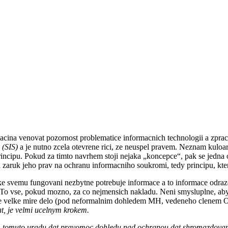
se zacina venovat pozornost problematice informacnich technologii a zp
 (SIS)
a je nutno zcela otevrene rici, ze neuspel pravem. Neznam kulo
rincipu. Pokud za timto navrhem stoji nejaka „koncepce“, pak se jedna 
 zaruk jeho prav na ochranu informacniho soukromi, tedy principu, kter
n) ke svemu fungovani nezbytne potrebuje informace a to informace odra
. To vse, pokud mozno, za co nejmensich nakladu. Neni smysluplne, aby 
 ve velke mire delo (pod neformalnim dohledem MH, vedeneho clenem OD
at, je velmi ucelnym krokem.
i, tomuto uradu dat pravomoc dohledu nad ochranou dat shromazdovany