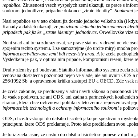
republice.
Zkusenosti vsech vyspelych zemi ukazuji, ze prace s infor
soukromi jednotlivce, pripadne dokonce „ztrate identity“.
Soukromi
je
Nasi republice se v teto oblasti jiz dostalo jednoho velkeho zla (i
Kanady a dalsich ukazuji, ze
pouzivani stejneho jednoznacneho identi
pripadech pak jiz ke „ztrate identity“ jednotlivce
. Orwellovske vize zd
Neni snad ani treba zduraznovat, ze prave stat ma v drzeni nejvic oso
spojenim techto systemu. Lze samozrejme (do urcite miry) mnoha pr
informacnecivilizovane zemi bdi nezavisly urad.
A je zcela pochopitel
Vysledkem je pak, v optimalnim pripade, kompromisni reseni, ktere res
Druhy zlem by pri budovani Statniho informacniho systemu zcela zako
venovana dostatecna pozornost nejen ve vlade, ale ani uvnitr ODS a 
256/1992 Sb. a opravnenou kritiku zastupci EU a OECD. Zde vsak nelz
Je zcela zakonite, ze predlozeny vladni navrh zákona o pusobnosti Ura
Je vsak s podivem, ze ani ODS, ani zadna z partnerskych koalicnich
stranou, ktera chce ovlivnovat politiku v teto zemi a reprezentovat j
informacnich technologii a ochrany informacniho soukromi
s politov
ODS, chce-li vstoupit do dalsiho tisicileti jako perspektivni a mysle
principum, ktere ODS proklamuje. Proto take predkladam svou „pole
Je totiz zcela jasne, ze nastup do dalsiho tisicileti se ponese v du