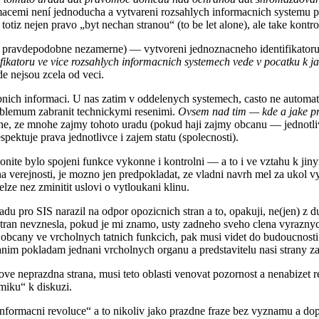
macemi není jednoducha a vytvareni rozsahlych informacnich systemu 
 totiz nejen pravo „byt nechan stranou“ (to be let alone), ale take kontr
 kdyz pravdepodobne nezamerne) — vytvoreni jednoznacneho identifikat
fikatoru ve vice rozsahlych informacnich systemech vede v pocatku k j
e nejsou zcela od veci.
bnich informaci. U nas zatim v oddelenych systemech, casto ne automatic
oblemum zabranit technickymi resenimi.
Ovsem nad tim — kde a jake pro
ne, ze mnohe zajmy tohoto uradu (pokud haji zajmy obcanu — jednotlivc
pektuje prava jednotlivce i zajem statu (spolecnosti).
nite bylo spojeni funkce vykonne i kontrolni — a to i ve vztahu k jin
na verejnosti, je mozno jen predpokladat, ze vladni navrh mel za ukol
e nez zminitit uslovi o vytloukani klinu.
du pro SIS narazil na odpor opozicnich stran a to, opakuji, ne(jen) z 
 stran nevznesla, pokud je mi znamo, usty zadneho sveho clena vyraz
eji obcany ve vrcholnych tatnich funkcich, pak musi videt do budoucnost
anim pokladam jednani vrcholnych organu a predstavitelu nasi strany 
nkove neprazdna strana, musi teto oblasti venovat pozornost a nenabizet
miku“ k diskuzi.
chu „informacni revoluce“ a to nikoliv jako prazdne fraze bez vyznamu 