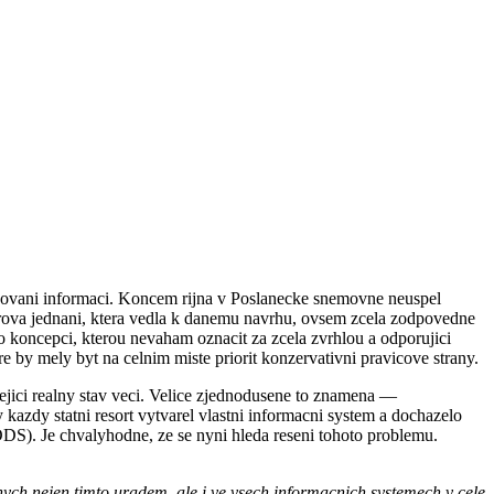
racovani informaci. Koncem rijna v Poslanecke snemovne neuspel
arova jednani, ktera vedla k danemu navrhu, ovsem zcela zodpovedne
o koncepci, kterou nevaham oznacit za zcela zvrhlou a odporujici
e by mely byt na celnim miste priorit konzervativni pravicove strany.
zejici realny stav veci. Velice zjednodusene to znamena —
kazdy statni resort vytvarel vlastni informacni system a dochazelo
S). Je chvalyhodne, ze se nyni hleda reseni tohoto problemu.
ch nejen timto uradem, ale i ve vsech informacnich systemech v cele