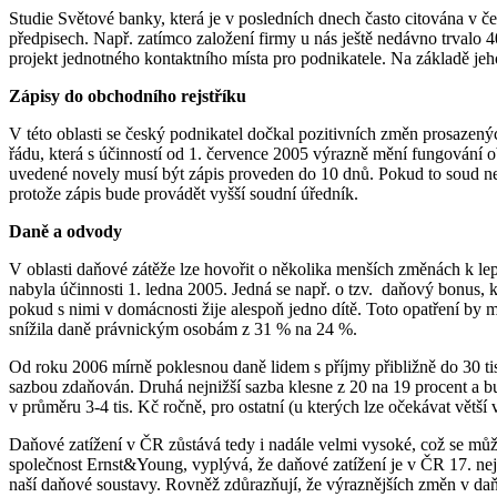
Studie Světové banky, která je v posledních dnech často citována v 
předpisech. Např. zatímco založení firmy u nás ještě nedávno trvalo
projekt jednotného kontaktního místa pro podnikatele. Na základě je
Zápisy do obchodního rejstříku
V této oblasti se český podnikatel dočkal pozitivních změn prosaz
řádu, která s účinností od 1. července 2005 výrazně mění fungování ob
uvedené novely musí být zápis proveden do 10 dnů. Pokud to soud nezv
protože zápis bude provádět vyšší soudní úředník.
Daně a odvody
V oblasti daňové zátěže lze hovořit o několika menších změnách k le
nabyla účinnosti 1. ledna 2005. Jedná se např. o tzv.
daňový bonus, kt
pokud s nimi v domácnosti žije alespoň jedno dítě. Toto opatření by m
snížila daně právnickým osobám z 31 % na 24 %.
Od roku 2006 mírně poklesnou daně lidem s příjmy přibližně do 30 tis
sazbou zdaňován. Druhá nejnižší sazba klesne z 20 na 19 procent a bu
v průměru 3-4 tis. Kč ročně, pro ostatní (u kterých lze očekávat větš
Daňové zatížení v ČR zůstává tedy i nadále velmi vysoké, což se mů
společnost Ernst&Young, vyplývá, že daňové zatížení je v ČR 17. nej
naší daňové soustavy. Rovněž zdůrazňují, že výraznějších změn v da