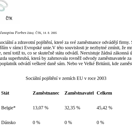
e časopisu Forbes
Zdroj: ČTK, 14. 8. 2005
ociální a zdravotní pojištění, které za své zaměstnance odvádějí firmy.
jvyšším v rámci Evropské unie.V této souvislosti je nezbytné zmínit, že
ce, není totiž to, co se skutečně státu odvádí. Neexistuje žádná zákonn
zda superhrubá, která by zahrnovala rovněž odvody zaměstnavatele za
oplatník odvádí veškeré daně sám. Nebo ve Velké Británii, kde zaměst
Sociální pojištění v zemích EU
v roce 2003
Stát
Zaměstnanec
Zaměstnavatel
Celkem
Belgie*
13,07 %
32,35 %
45,42 %
Dánsko
0 %
0 %
0 %