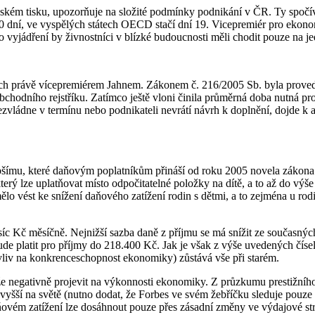
českém tisku, upozorňuje na složité podmínky podnikání v ČR. Ty spoč
 40 dní, ve vyspělých státech OECD stačí dní 19. Vicepremiér pro ekono
ho vyjádření by živnostníci v blízké budoucnosti měli chodit pouze n
ených právě vícepremiérem Jahnem. Zákonem č. 216/2005 Sb. byla prov
chodního rejstříku. Zatímco ještě vloni činila průměrná doba nutná pro 
ládne v termínu nebo podnikateli nevrátí návrh k doplnění, dojde k au
pšímu, které daňovým poplatníkům přináší od roku 2005 novela zákona o 
erý lze uplatňovat místo odpočitatelné položky na dítě, a to až do v
ělo vést ke snížení daňového zatížení rodin s dětmi, a to zejména u rod
íc Kč měsíčně. Nejnižší sazba daně z příjmu se má snížit ze současných
de platit pro příjmy do 218.400 Kč. Jak je však z výše uvedených číse
í vliv na konkrenceschopnost ekonomiky) zůstává vše při starém.
že negativně projevit na výkonnosti ekonomiky. Z průzkumu prestižní
vyšší na světě (nutno dodat, že Forbes ve svém žebříčku sleduje pouze
ňovém zatížení lze dosáhnout pouze přes zásadní změny ve výdajové str