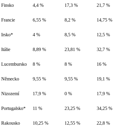
Finsko
4,4 %
17,3 %
21,7 %
Francie
6,55 %
8,2 %
14,75 %
Irsko*
4 %
8,5 %
12,5 %
Itálie
8,89 %
23,81 %
32,7 %
Lucembursko
8 %
8 %
16 %
Německo
9,55 %
9,55 %
19,1 %
Nizozemí
17,9 %
0 %
17,9 %
Portugalsko*
11 %
23,25 %
34,25 %
Rakousko
10,25 %
12,55 %
22,8 %