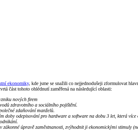
ostní ekonomiky
, kde jsme se snažili co nejjednodušeji zformulovat hla
tvrtá část tohoto ohlédnutí zaměřená na následující oblasti:
 vzniku nových firem
vodů zdravotního a sociálního pojištění.
společné zdaňování manželů.
ním doby odepisování pro hardware a software na dobu 3 let, která víc
podnikání.
t v zákonné úpravě zaměstnanosti, zvýhodnit ji ekonomickými stimuly (na