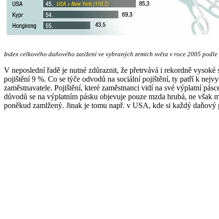
Index celkového daňového zatížení ve vybraných zemích světa v roce 2005 podl
V neposlední řadě je nutné zdůraznit, že přetrvává i rekordně vysoké s
pojištění 9 %. Co se týče odvodů na sociální pojištění, ty patří k ne
zaměstnavatele. Pojištění, které zaměstnanci vidí na své výplatní pás
důvodů se na výplatním pásku objevuje pouze mzda hrubá, ne však m
poněkud zamlžený. Jinak je tomu např. v USA, kde si každý daňový p