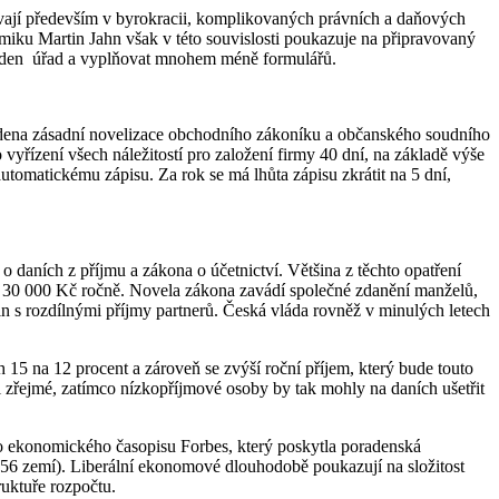
ívají především v byrokracii, komplikovaných právních a daňových
miku Martin Jahn však v této souvislosti poukazuje na připravovaný
a jeden úřad a vyplňovat mnohem méně formulářů.
edena zásadní novelizace obchodního zákoníku a občanského soudního
vyřízení všech náležitostí pro založení firmy 40 dní, na základě výše
tomatickému zápisu. Za rok se má lhůta zápisu zkrátit na 5 dní,
daních z příjmu a zákona o účetnictví. Většina z těchto opatření
ýše 30 000 Kč ročně. Novela zákona zavádí společné zdanění manželů,
in s rozdílnými příjmy partnerů.
Česká vláda rovněž v minulých letech
 15 na 12 procent a zároveň se zvýší roční příjem, který bude touto
l zřejmé, zatímco n
ízkopříjmové osoby by tak mohly na daních ušetřit
ho ekonomického časopisu Forbes, který poskytla poradenská
 56 zemí). Liberální ekonomové dlouhodobě poukazují na složitost
uktuře rozpočtu.