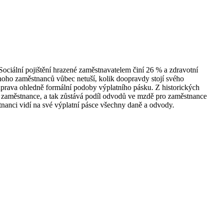
Sociální pojištění hrazené zaměstnavatelem činí 26 % a zdravotní
 mnoho zaměstnanců vůbec netuší, kolik doopravdy stojí svého
á úprava ohledně formální podoby výplatního pásku. Z historických
 zaměstnance, a tak zůstává podíl odvodů ve mzdě pro zaměstnance
nanci vidí na své výplatní pásce všechny daně a odvody.