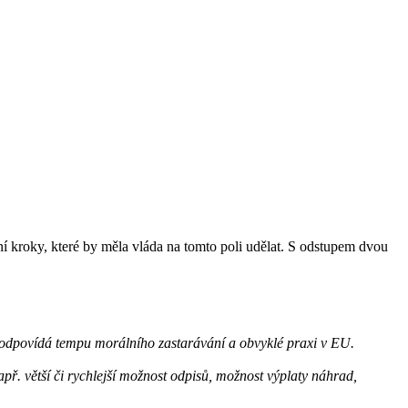
vní kroky, které by měla vláda na tomto poli udělat. S odstupem dvou
e odpovídá tempu morálního zastarávání a obvyklé praxi v EU.
př. větší či rychlejší možnost odpisů, možnost výplaty náhrad,