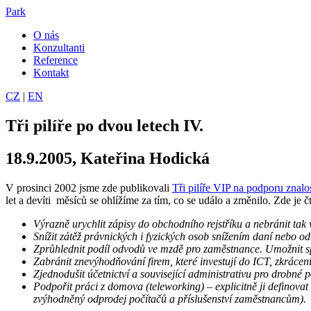
Park
O nás
Konzultanti
Reference
Kontakt
CZ
|
EN
Tři pilíře po dvou letech IV.
18.9.2005, Kateřina Hodická
V prosinci 2002 jsme zde publikovali
Tři pilíře VIP na podporu znal
let a devíti měsíců se ohlížíme za tím, co se událo a změnilo. Zde je č
Výrazně urychlit zápisy do obchodního rejstříku a nebránit tak
Snížit zátěž právnických i fyzických osob snížením daní nebo od
Zprůhlednit podíl odvodů ve mzdě pro zaměstnance. Umožnit 
Zabránit znevýhodňování firem, které investují do ICT, zkráce
Zjednodušit účetnictví a související administrativu pro drobné 
Podpořit práci z domova (teleworking) – explicitně ji definova
zvýhodněný odprodej počítačů a příslušenství zaměstnancům).