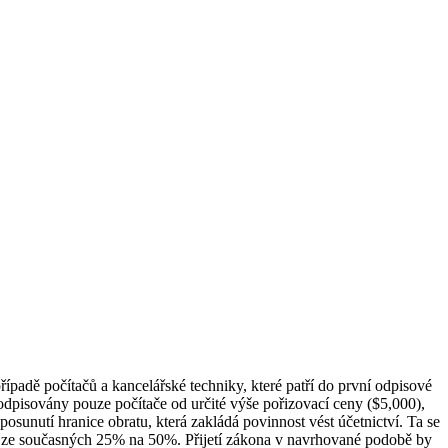
ípadě počítačů a kancelářské techniky, které patří do první odpisové
dpisovány pouze počítače od určité výše pořizovací ceny (
$5,000),
sunutí hranice obratu, která zakládá povinnost vést účetnictví. Ta se
u ze současných 25% na 50%. Přijetí zákona v navrhované podobě by