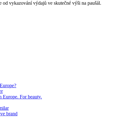
e od vykazování výdajů ve skutečné výši na paušál.
 Europe?
er
in Europe. For beauty.
milar
ove brand