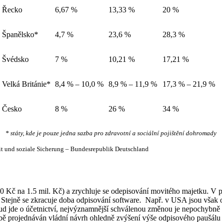
Řecko
6,67 %
13,33 %
20 %
Španělsko*
4,7 %
23,6 %
28,3 %
Švédsko
7 %
10,21 %
17,21 %
Velká Británie*
8,4 % – 10,0 %
8,9 % – 11,9 %
17,3 % – 21,9 %
Česko
8 %
26 %
34 %
* státy, kde je pouze jedna sazba pro zdravotní a sociální pojištění dohromady
t und soziale Sicherung – Bundesrepublik Deutschland
0 Kč na 1.5 mil. Kč) a zrychluje se odepisování movitého majetku. V př
. Stejně se zkracuje doba odpisování software.
Např. v USA jsou však o
d jde o účetnictví, nejvýznamnější schválenou změnou je nepochybně po
obě projednáván vládní návrh ohledně zvýšení výše odpisového paušál