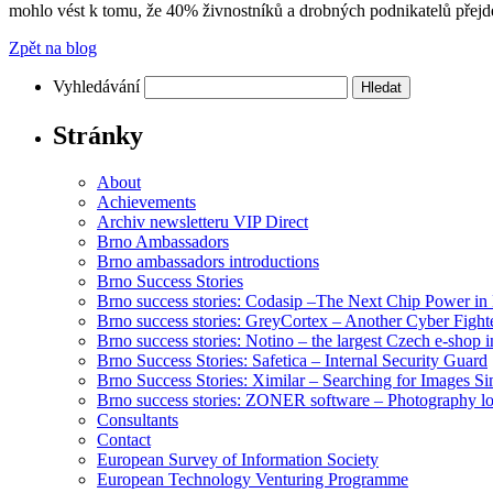
mohlo vést k tomu, že 40% živnostníků a drobných podnikatelů přejd
Zpět na blog
Vyhledávání
Stránky
About
Achievements
Archiv newsletteru VIP Direct
Brno Ambassadors
Brno ambassadors introductions
Brno Success Stories
Brno success stories: Codasip –The Next Chip Power in
Brno success stories: GreyCortex – Another Cyber Fight
Brno success stories: Notino – the largest Czech e-shop 
Brno Success Stories: Safetica – Internal Security Guard
Brno Success Stories: Ximilar – Searching for Images Si
Brno success stories: ZONER software – Photography l
Consultants
Contact
European Survey of Information Society
European Technology Venturing Programme